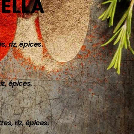
ËLLA
, riz, épices.
iz, épices.
es, riz, épices.