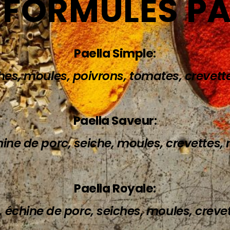
 FORMULES PA
Paella Simple
:
hes, moules, poivrons, tomates, crevettes
Paella Saveur
:
ine de porc, seiche, moules, crevettes, r
Paella Royale
:
, échine de porc, seiches, moules, crevett