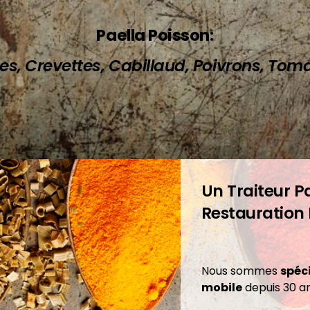
Paella Poisson
:
s, Crevettes, Cabillaud, Poivrons, Tomat
Un Traiteur Pa
Restauration
Nous sommes
spéci
mobile
depuis 30 an