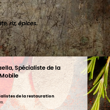
e, riz, épices.
ella, Spécialiste de la
 Mobile
alistes de la restauration
s.