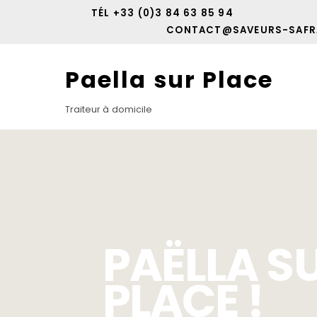
Skip
TÉL +33 (0)3 84 63 85 94
to
CONTACT@SAVEURS-SAFR
content
Paella sur Place
Traiteur à domicile
PAËLLA S
PLACE !