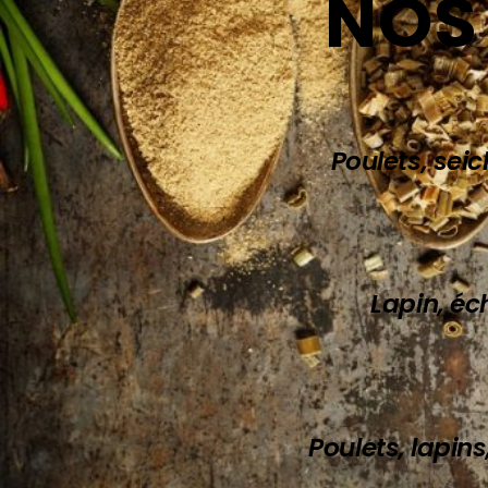
NOS
Poulets, seic
Lapin, éch
Poulets, lapins