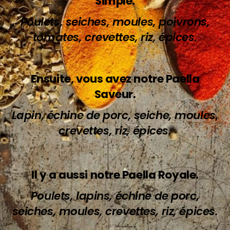
Simple.
Poulets, seiches, moules, poivrons,
tomates, crevettes, riz, épices.
Ensuite, vous avez notre Paella
Saveur.
Lapin, échine de porc, seiche, moules,
crevettes, riz, épices.
Il y a
aussi
notre Paella Royale.
Poulets, lapins, échine de porc,
seiches, moules, crevettes, riz, épices.